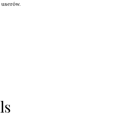
 userów.
ls