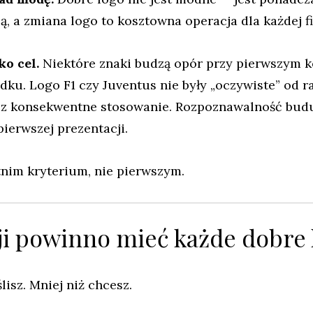
ją, a zmiana logo to kosztowna operacja dla każdej f
ko cel.
Niektóre znaki budzą opór przy pierwszym k
ądku. Logo F1 czy Juventus nie były „oczywiste” od ra
ez konsekwentne stosowanie. Rozpoznawalność budu
pierwszej prezentacji.
tnim kryterium, nie pierwszym.
sji powinno mieć każde dobre 
lisz. Mniej niż chcesz.