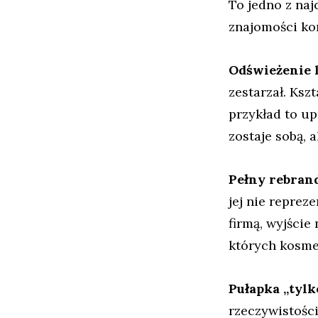
To jedno z naj
znajomości kon
Odświeżenie 
zestarzał. Ksz
przykład to up
zostaje sobą, 
Pełny rebrand
jej nie reprez
firmą, wyjście 
których kosme
Pułapka „tylk
rzeczywistości