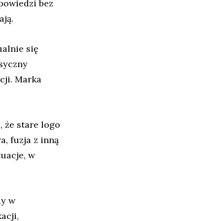
dpowiedzi bez
ają.
alnie się
asyczny
cji. Marka
, że stare logo
, fuzja z inną
tuacje, w
dy w
acji,