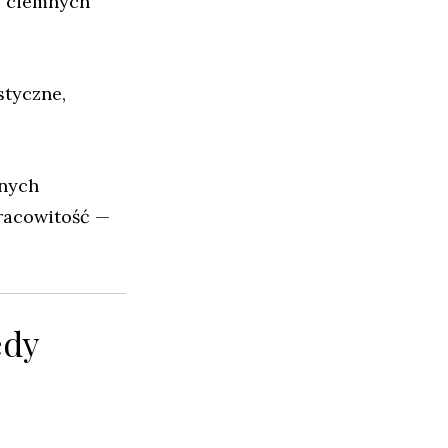
y ciemnych
styczne,
żnych
pracowitość —
edy