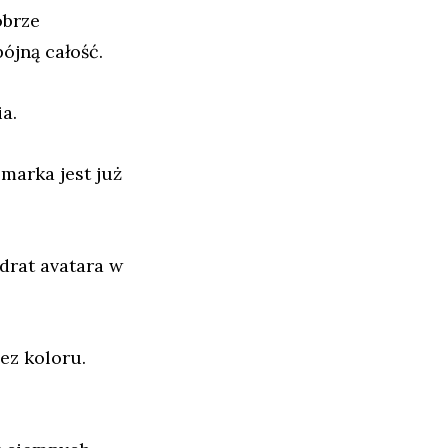
obrze
ójną całość.
a.
marka jest już
drat avatara w
ez koloru.