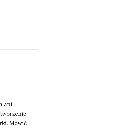
m ani
stworzenie
rki. Mówić