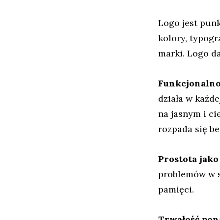
Logo jest punk
kolory, typog
marki. Logo da
Funkcjonalno
działa w każde
na jasnym i c
rozpada się be
Prostota jako 
problemów w sk
pamięci.
Trwałość pon