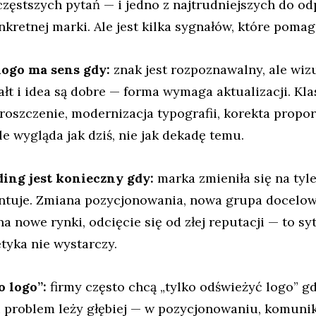
częstszych pytań — i jedno z najtrudniejszych do o
kretnej marki. Ale jest kilka sygnałów, które pomag
logo ma sens gdy:
znak jest rozpoznawalny, ale wizu
tałt i idea są dobre — forma wymaga aktualizacji. Kl
roszczenie, modernizacja typografii, korekta propor
ale wygląda jak dziś, nie jak dekadę temu.
ing jest konieczny gdy:
marka zmieniła się na tyle
entuje. Zmiana pozycjonowania, nowa grupa docelowa
na nowe rynki, odcięcie się od złej reputacji — to sy
tyka nie wystarczy.
o logo”:
firmy często chcą „tylko odświeżyć logo” g
 problem leży głębiej — w pozycjonowaniu, komunik