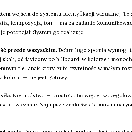
tem wejścia do systemu identyfikacji wizualnej. To
rafia, kompozycja, ton — ma za zadanie komunikować
je potencjał. System go realizuje.
ść przede wszystkim.
Dobre logo spełnia wymogi t
j skali, od favicony po billboard, w kolorze i monoc
iemnym tle. Znak który gubi czytelność w małym roz
z koloru — nie jest gotowy.
siła.
Nie ubóstwo — prostota. Im więcej szczegółów,
ali i w czasie. Najlepsze znaki świata można nary
ad modę.
Dobre logo nie jest modne — jest ponadc