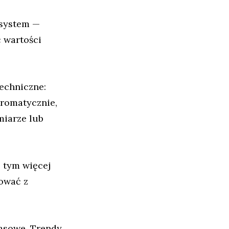
 system —
 wartości
echniczne:
hromatycznie,
miarze lub
 tym więcej
sować z
zasowe. Trendy