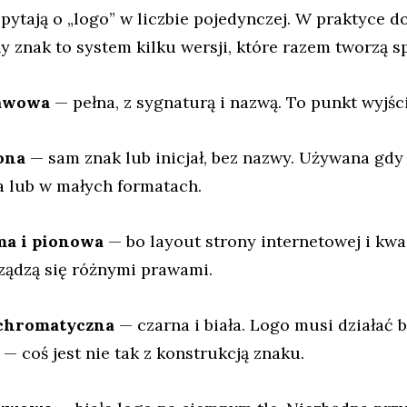
 pytają o „logo” w liczbie pojedynczej. W praktyce d
 znak to system kilku wersji, które razem tworzą sp
tawowa
— pełna, z sygnaturą i nazwą. To punkt wyjści
ona
— sam znak lub inicjał, bez nazwy. Używana gdy 
 lub w małych formatach.
ma i pionowa
— bo layout strony internetowej i kwa
ządzą się różnymi prawami.
chromatyczna
— czarna i biała. Logo musi działać b
a — coś jest nie tak z konstrukcją znaku.