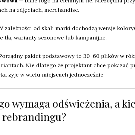
tywowa
— białe logo na ciemnym tle. Niezbędna prz
jach na zdjęciach, merchandise.
 zależności od skali marki dochodzą wersje kolory
e tła, warianty sezonowe lub kampanijne.
? Porządny pakiet podstawowy to 30–60 plików w ró
riantach. Nie dlatego że projektant chce pokazać 
ka żyje w wielu miejscach jednocześnie.
ogo wymaga odświeżenia, a ki
 rebrandingu?