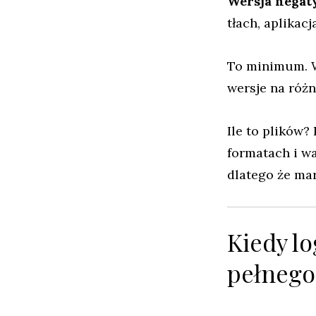
Wersja nega
tłach, aplikac
To minimum. W
wersje na różn
Ile to plików
formatach i wa
dlatego że mar
Kiedy l
pełnego