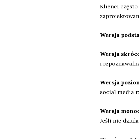
Klienci często
zaprojektowany
Wersja pods
Wersja skróc
rozpoznawalna
Wersja pozio
social media r
Wersja mono
Jeśli nie dział