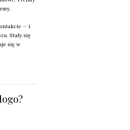
irmy.
ontakcie — i
zu. Stały się
je się w
logo?