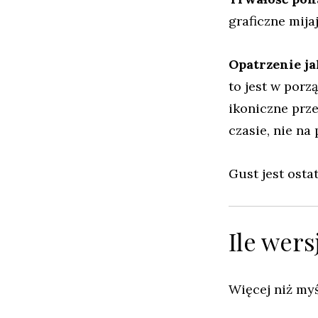
graficzne mija
Opatrzenie ja
to jest w porz
ikoniczne prz
czasie, nie na 
Gust jest osta
Ile wer
Więcej niż myś