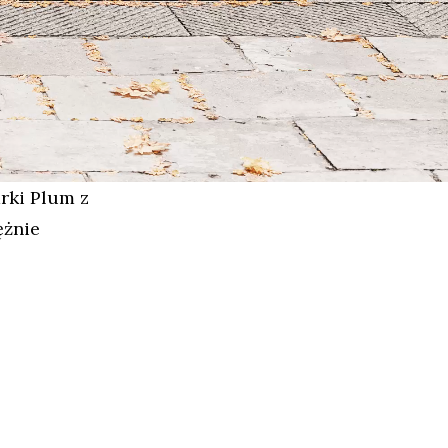
rki Plum z
ężnie